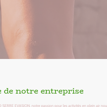
e de notre entreprise
RRE EVASION, notre passion pour les activités en plein air nous