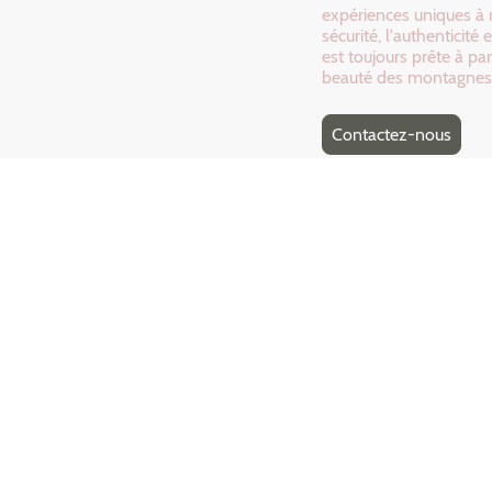
expériences uniques à 
sécurité, l'authentici
est toujours prête à pa
beauté des montagnes
Contactez-nous